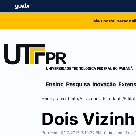
Meu portal personal
Ensino
Pesquisa
Inovação
Exten
Home
/
Tamo Junto
/
Assistência Estudantil
/
Edita
Dois Vizin
Publicado 8/17/2017, 7:10:37 PM, última modifica