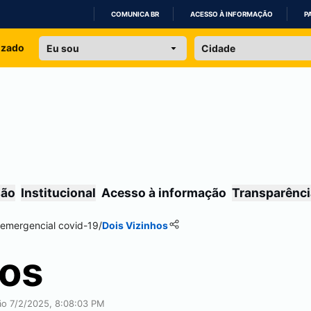
COMUNICA BR
ACESSO À INFORMAÇÃO
P
IR
izado
PARA
O
CONTEÚDO
são
Institucional
Acesso à informação
Transparênci
l emergencial covid-19
/
Dois Vizinhos
hos
ção 7/2/2025, 8:08:03 PM