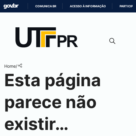
COMUNICA BR
ACESSO À INFORMAÇÃO
PARTICIPE
IR
PARA
O
CONTEÚDO
Home
/
Esta página
parece não
existir…