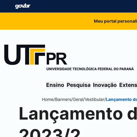
Meu portal personal
Ensino
Pesquisa
Inovação
Exten
Home
/
Banners
/
Geral
/
Vestibular
/
Lançamento do 
Lançamento do
2023/2