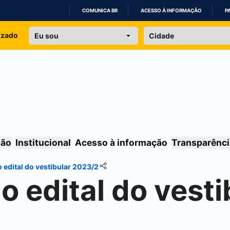
COMUNICA BR
ACESSO À INFORMAÇÃO
P
IR
izado
PARA
O
CONTEÚDO
são
Institucional
Acesso à informação
Transparênci
edital do vestibular 2023/2
 edital do vesti