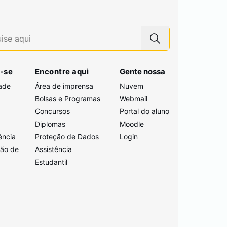
-se
Encontre aqui
Gente nossa
ade
Área de imprensa
Nuvem
Bolsas e Programas
Webmail
Concursos
Portal do aluno
i
Diplomas
Moodle
ência
Proteção de Dados
Login
ção de
Assistência
Estudantil
a