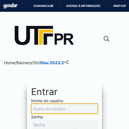
COMUNICA BR
ACESSO À INFORMAÇÃO
PARTICIPE
IR
PARA
O
CONTEÚDO
Home
/
Banners
/
SH
/
Sisu 2023.2
Entrar
Nome do usuário
Senha