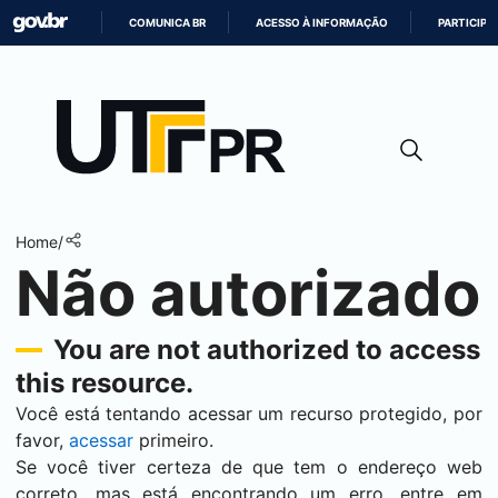
COMUNICA BR
ACESSO À INFORMAÇÃO
PARTICIPE
IR
PARA
O
CONTEÚDO
Home
/
Não autorizado
You are not authorized to access
this resource.
Você está tentando acessar um recurso protegido, por
favor,
acessar
primeiro.
Se você tiver certeza de que tem o endereço web
correto, mas está encontrando um erro, entre em