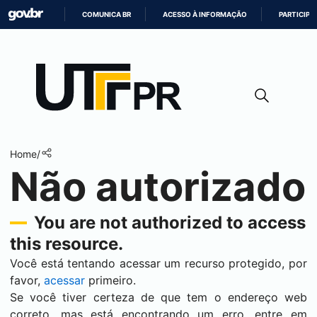
COMUNICA BR
ACESSO À INFORMAÇÃO
PARTICIPE
IR
PARA
O
CONTEÚDO
Home
/
Não autorizado
You are not authorized to access
this resource.
Você está tentando acessar um recurso protegido, por
favor,
acessar
primeiro.
Se você tiver certeza de que tem o endereço web
correto, mas está encontrando um erro, entre em