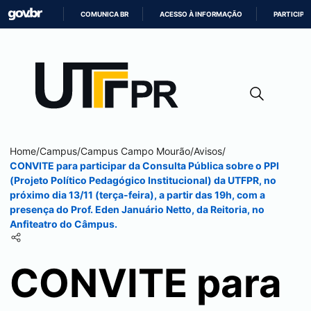
COMUNICA BR
ACESSO À INFORMAÇÃO
PARTICIPE
IR
PARA
O
CONTEÚDO
Home
/
Campus
/
Campus
Campo Mourão
/
Avisos
/
CONVITE para participar da Consulta Pública sobre o PPI
(Projeto Político Pedagógico Institucional) da UTFPR, no
próximo dia 13/11 (terça-feira), a partir das 19h, com a
presença do Prof. Eden Januário Netto, da Reitoria, no
Anfiteatro do Câmpus.
CONVITE para