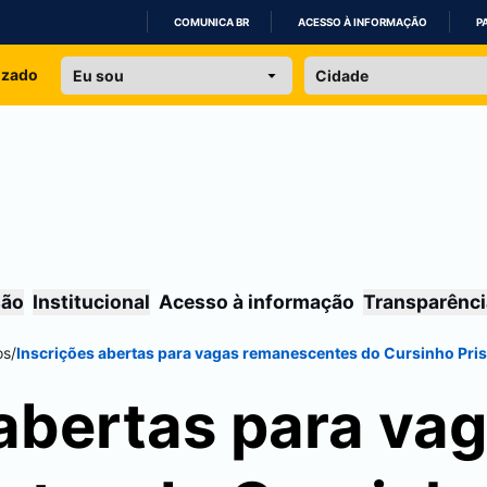
COMUNICA BR
ACESSO À INFORMAÇÃO
P
IR
izado
PARA
O
CONTEÚDO
são
Institucional
Acesso à informação
Transparênci
os
/
Inscrições abertas para vagas remanescentes do Cursinho Pri
 abertas para va