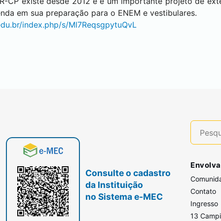
R-CP existe desde 2012 e é um importante projeto de ext
renda em sua preparação para o ENEM e vestibulares.
.edu.br/index.php/s/Ml7ReqsgpytuQvL
Envolva
Consulte o cadastro
Comunid
da Instituição
Contato
no Sistema e-MEC
Ingresso
13 Camp