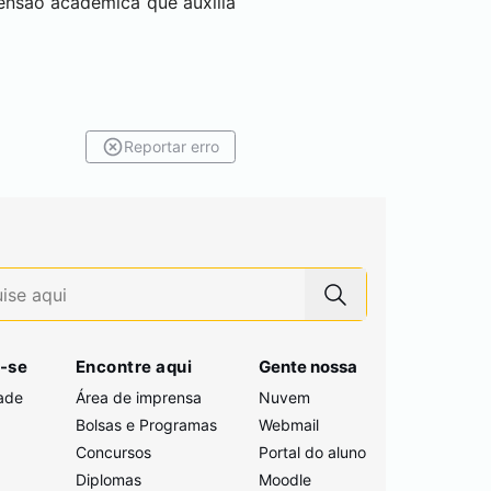
ensão acadêmica que auxilia
Reportar erro
-se
Encontre aqui
Gente nossa
ade
Área de imprensa
Nuvem
Bolsas e Programas
Webmail
Concursos
Portal do aluno
i
Diplomas
Moodle