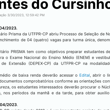
tes do Cursinh
cação 3/30/2023, 12:59:42 PM
4/04/2023.
tário Prisma da UTFPR-CP abriu Processo de Seleção de 
eenchimento de 04 (quatro) vagas para turma única, den
tário PRISMA tem como objetivos preparar estudantes de 
ara o Exame Nacional do Ensino Médio (ENEM) e vestibul
o de Extensão (DEPEX-CP) da UTFPR-CP na modalidad
l médio de baixa renda deverão acessar o
Edital
, abrir o 
 documentos comprobatórios conforme as orientações cont
ureza, os estudantes interessados deverão procurar o Núcl
, nos períodos da manhã e da tarde, para obter auxili
/04/2023
.