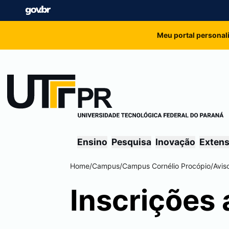
Meu portal personal
Ensino
Pesquisa
Inovação
Exten
Home
/
Campus
/
Campus
Cornélio Procópio
/
Avis
Inscrições