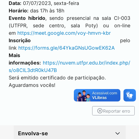
Data:
07/07/2023, sexta-feira
Horário:
das 17h às 18h
Evento híbrido
, sendo presencial na sala CI-003
(UTFPR, sede centro, sala Poty) ou on-line
em
https://meet.google.com/voy-hmvn-kbr
Inscrição
pelo
link
https://forms.gle/64YkaGNsUGowEK62A
Mais
informações:
https://nuvem.utfpr.edu.br/index.php/
s/o8CIL3dtR0kU47B
Será emitido certificado de participação.
Aguardamos vocês!
Reportar erro
Envolva-se