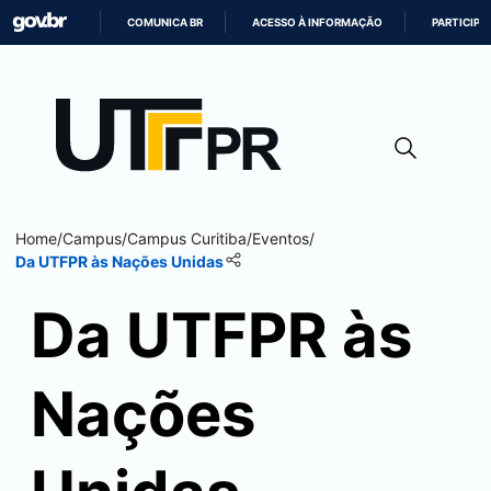
COMUNICA BR
ACESSO À INFORMAÇÃO
PARTICIPE
IR
PARA
O
CONTEÚDO
Home
/
Campus
/
Campus
Curitiba
/
Eventos
/
Da UTFPR às Nações Unidas
Da UTFPR às
Nações