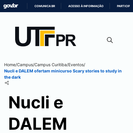
COMUNICA BR
ACESSO À INFORMAÇÃO
PARTICIPE
IR
PARA
O
CONTEÚDO
Home
/
Campus
/
Campus
Curitiba
/
Eventos
/
Nucli e DALEM ofertam minicurso Scary stories to study in
the dark
Nucli e
DALEM