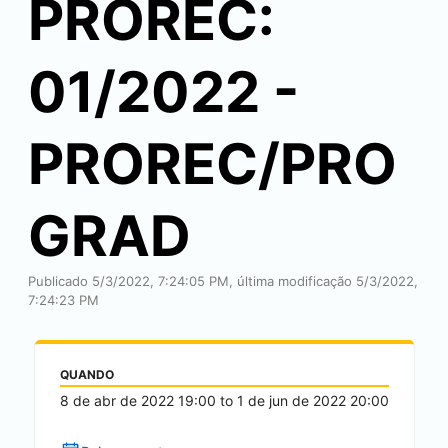
PROREC:
01/2022 -
PROREC/PRO
GRAD
Publicado 5/3/2022, 7:24:05 PM, última modificação 5/3/2022,
7:24:23 PM
QUANDO
8 de abr de 2022
19:00
to
1 de jun de 2022
20:00