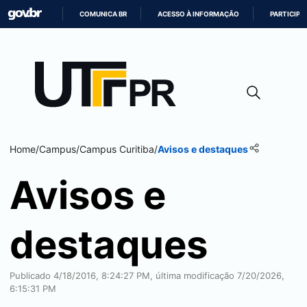
COMUNICA BR
ACESSO À INFORMAÇÃO
PARTICIPE
IR
PARA
O
CONTEÚDO
Home
/
Campus
/
Campus
Curitiba
/
Avisos e destaques
Avisos e
destaques
Publicado 4/18/2016, 8:24:27 PM, última modificação 7/20/2026,
6:15:31 PM