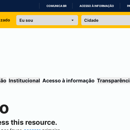
COMUNICA BR
ACESSO À INFORMAÇÃO
P
IR
izado
PARA
O
CONTEÚDO
são
Institucional
Acesso à informação
Transparênci
do
ss this resource.