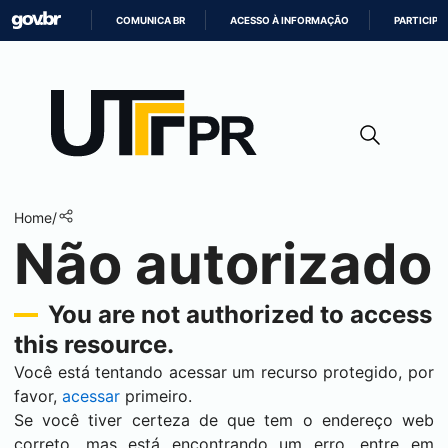
COMUNICA BR
ACESSO À INFORMAÇÃO
PARTICIPE
IR
PARA
O
CONTEÚDO
Home
/
Não autorizado
You are not authorized to access
this resource.
Você está tentando acessar um recurso protegido, por
favor,
acessar
primeiro.
Se você tiver certeza de que tem o endereço web
correto, mas está encontrando um erro, entre em