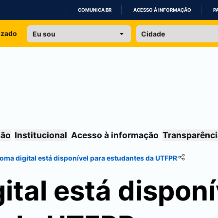
COMUNICA BR
ACESSO À INFORMAÇÃO
P
IR
izado
PARA
O
CONTEÚDO
são
Institucional
Acesso à informação
Transparênci
oma digital está disponível para estudantes da UTFPR
ital está disponí