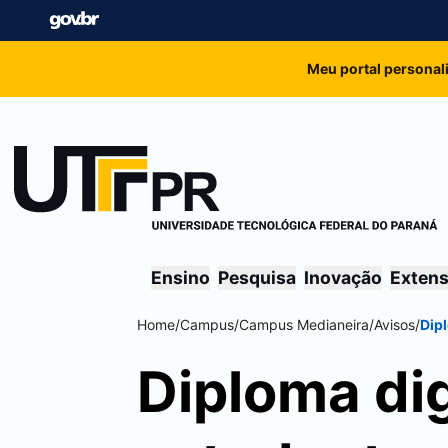
Meu portal personal
Ensino
Pesquisa
Inovação
Exten
Home
/
Campus
/
Campus
Medianeira
/
Avisos
/
Dipl
Diploma dig