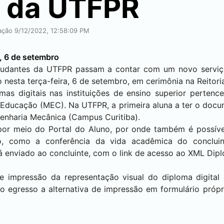
 da UTFPR
cação 9/12/2022, 12:58:09 PM
, 6 de setembro
studantes da UTFPR passam a contar com um novo servi
 nesta terça-feira, 6 de setembro, em cerimônia na Reitori
as digitais nas instituições de ensino superior pertenc
a Educação (MEC). Na UTFPR, a primeira aluna a ter o docu
ngenharia Mecânica (Campus
Curitiba
).
 por meio do Portal do Aluno, por onde também é possív
 como a conferência da vida acadêmica do concluin
rá enviado ao concluinte, com o link de acesso ao XML Dip
de impressão da representação visual do diploma digit
ao egresso a alternativa de impressão em formulário própr