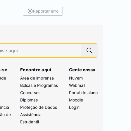
Reportar erro
-se
Encontre aqui
Gente nossa
ade
Área de imprensa
Nuvem
Bolsas e Programas
Webmail
Concursos
Portal do aluno
i
Diplomas
Moodle
ência
Proteção de Dados
Login
ção de
Assistência
Estudantil
a