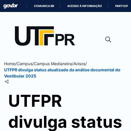
COMUNICA BR
ACESSO À INFORMAÇÃO
PARTICIPE
IR
PARA
O
CONTEÚDO
Home
/
Campus
/
Campus
Medianeira
/
Avisos
/
UTFPR divulga status atualizado da análise documental do
Vestibular 2025
UTFPR
divulga status