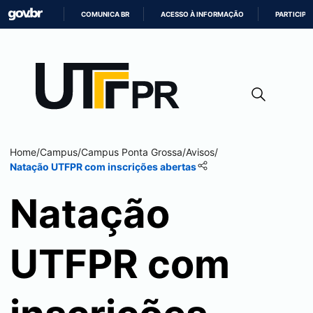
COMUNICA BR
ACESSO À INFORMAÇÃO
PARTICIPE
IR
PARA
O
CONTEÚDO
Home
/
Campus
/
Campus
Ponta Grossa
/
Avisos
/
Natação UTFPR com inscrições abertas
Natação
UTFPR com