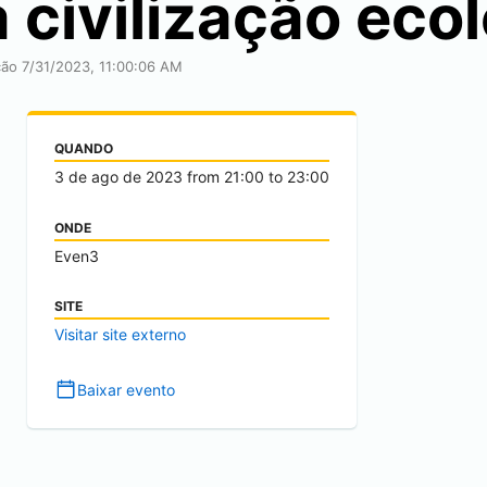
 civilização eco
ção 7/31/2023, 11:00:06 AM
QUANDO
3 de ago de 2023
from
21:00
to
23:00
ONDE
Even3
SITE
Visitar site externo
Baixar evento