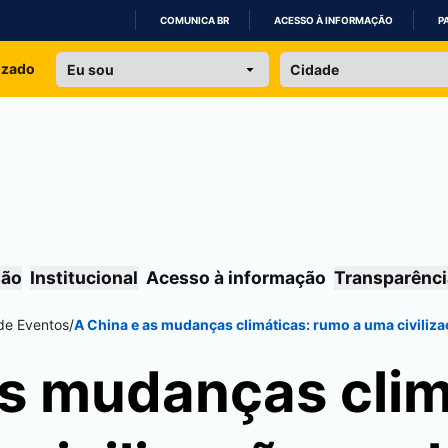
COMUNICA BR
ACESSO À INFORMAÇÃO
P
IR
izado
PARA
O
CONTEÚDO
são
Institucional
Acesso à informação
Transparênci
de Eventos
/
A China e as mudanças climáticas: rumo a uma civiliz
as mudanças clim