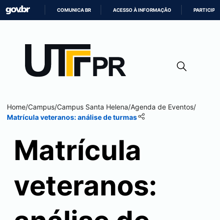
COMUNICA BR
ACESSO À INFORMAÇÃO
PARTICIPE
IR
PARA
O
CONTEÚDO
Home
/
Campus
/
Campus
Santa Helena
/
Agenda de Eventos
/
Matrícula veteranos: análise de turmas
Matrícula
veteranos: