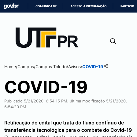
COMUNICA BR
ACESSO À INFORMAÇÃO
PARTICIPE
IR
PARA
O
CONTEÚDO
Home
/
Campus
/
Campus
Toledo
/
Avisos
/
COVID-19
COVID-19
Publicado 5/21/2020, 6:54:15 PM, última modificação 5/21/2020,
6:54:20 PM
Retificação do edital que trata do fluxo contínuo de
transferência tecnológica para o combate do Covid-19