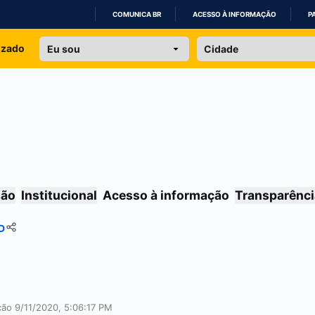
COMUNICA BR
ACESSO À INFORMAÇÃO
P
IR
izado
PARA
O
CONTEÚDO
são
Institucional
Acesso à informação
Transparênci
D
ção 9/11/2020, 5:06:17 PM