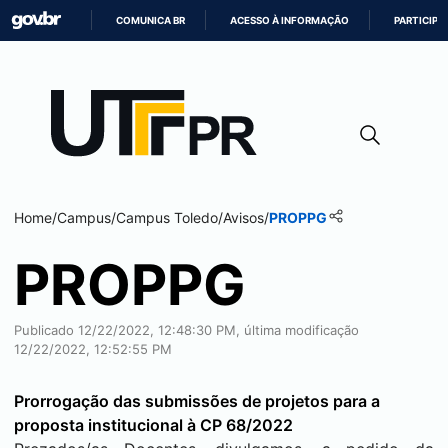
COMUNICA BR
ACESSO À INFORMAÇÃO
PARTICIPE
IR
PARA
O
CONTEÚDO
Home
/
Campus
/
Campus
Toledo
/
Avisos
/
PROPPG
PROPPG
Publicado 12/22/2022, 12:48:30 PM, última modificação
12/22/2022, 12:52:55 PM
Prorrogação das submissões de projetos para a
proposta institucional à CP 68/2022