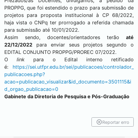
Prezados/as Docentes, divulgamos, a pedido da
PROPPG, que foi estendido o prazo para submissão de
projetos para proposta institucional à CP 68/2022,
haja vista o CNPq ter prorrogado a referida chamada
para submissão até 10/01/2022.
Assim sendo, docentes/orientadores terão
até
22/12/2022
para enviar seus projetos segundo o
EDITAL CONJUNTO PROPPG/PROREC 07/2022.
O
link
para o Edital interno retificado
é:
https://
sei
.utfpr.edu.br/
sei
/publicacoes/controlador_
publicacoes.php?
acao=publicacao_visualizar&id_documento=3501115&i
d_orgao_publicacao=0
Gabinete da Diretoria de Pesquisa e Pós-Graduação
Reportar erro