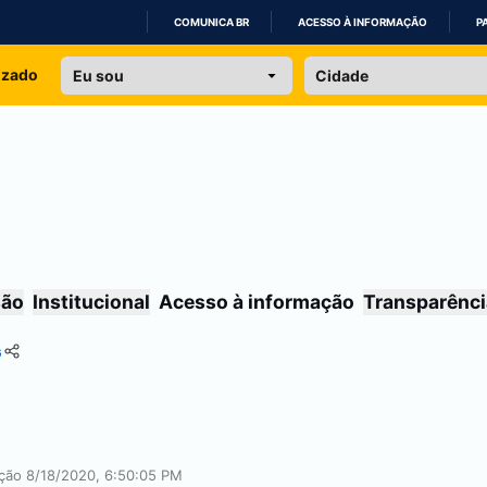
COMUNICA BR
ACESSO À INFORMAÇÃO
P
IR
izado
PARA
O
CONTEÚDO
são
Institucional
Acesso à informação
Transparênci
G
ação 8/18/2020, 6:50:05 PM