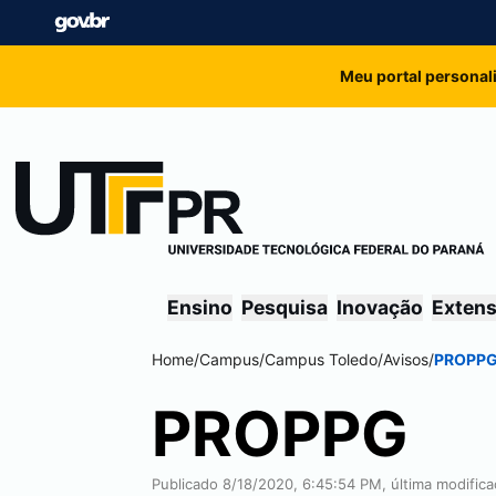
Meu portal personal
Ensino
Pesquisa
Inovação
Exten
Home
/
Campus
/
Campus
Toledo
/
Avisos
/
PROPP
PROPPG
Publicado 8/18/2020, 6:45:54 PM, última modific