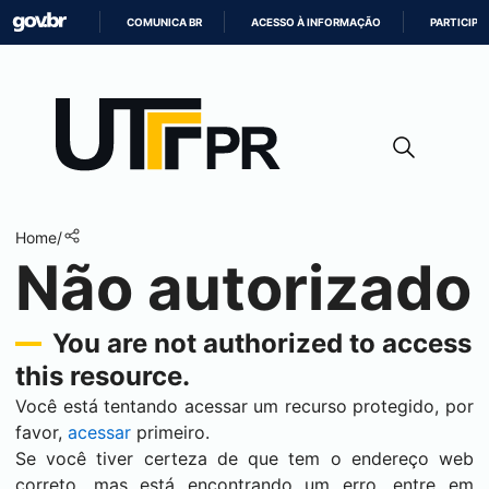
COMUNICA BR
ACESSO À INFORMAÇÃO
PARTICIPE
IR
PARA
O
CONTEÚDO
Home
/
Não autorizado
You are not authorized to access
this resource.
Você está tentando acessar um recurso protegido, por
favor,
acessar
primeiro.
Se você tiver certeza de que tem o endereço web
correto, mas está encontrando um erro, entre em