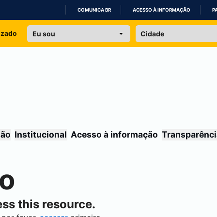
COMUNICA BR
ACESSO À INFORMAÇÃO
P
IR
izado
PARA
O
CONTEÚDO
são
Institucional
Acesso à informação
Transparênci
do
ss this resource.