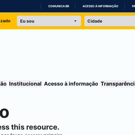
COMUNICA BR
ACESSO À INFORMAÇÃO
P
IR
izado
PARA
O
CONTEÚDO
são
Institucional
Acesso à informação
Transparênci
do
ss this resource.