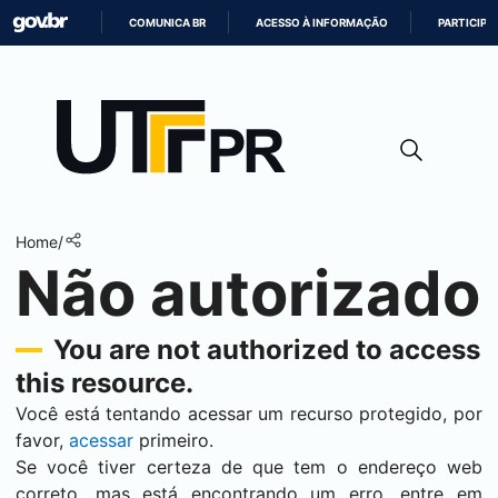
COMUNICA BR
ACESSO À INFORMAÇÃO
PARTICIPE
IR
PARA
O
CONTEÚDO
Home
/
Não autorizado
You are not authorized to access
this resource.
Você está tentando acessar um recurso protegido, por
favor,
acessar
primeiro.
Se você tiver certeza de que tem o endereço web
correto, mas está encontrando um erro, entre em