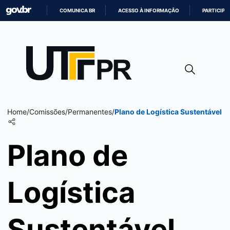
COMUNICA BR
ACESSO À INFORMAÇÃO
PARTICIPE
IR
PARA
O
CONTEÚDO
Home
/
Comissões
/
Permanentes
/
Plano de Logística Sustentável
Plano de
Logística
Sustentável