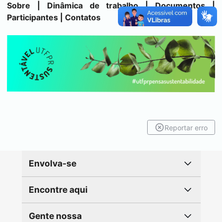
Sobre
|
Dinâmica de trabalho
|
Documentos
|
Participantes
|
Contatos
Reportar erro
Envolva-se
Encontre aqui
Gente nossa