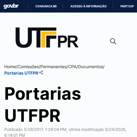
COMUNICA BR
ACESSO À INFORMAÇÃO
PARTICIPE
IR
PARA
O
CONTEÚDO
Home
/
Comissões
/
Permanentes
/
CPA
/
Documentos
/
Portarias UTFPR
Portarias
UTFPR
Publicado 5/29/2017, 1:29:04 PM, última modificação 6/24/2026,
6:14:01 PM