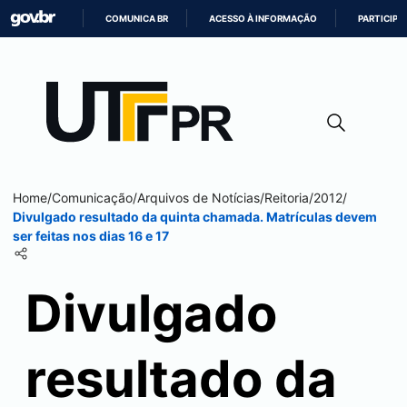
COMUNICA BR
ACESSO À INFORMAÇÃO
PARTICIPE
IR
PARA
O
CONTEÚDO
Home
/
Comunicação
/
Arquivos de Notícias
/
Reitoria
/
2012
/
Divulgado resultado da quinta chamada. Matrículas devem
ser feitas nos dias 16 e 17
Divulgado
resultado da