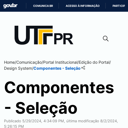
COMUNICA BR
ACESSO À INFORMAÇÃO
PARTICIPE
IR
PARA
O
CONTEÚDO
Home
/
Comunicação
/
Portal Institucional
/
Edição do Portal
/
Design System
/
Componentes - Seleção
Componentes
- Seleção
Publicado 5/29/2024, 4:34:09 PM, última modificação 8/2/2024,
5:26:15 PM