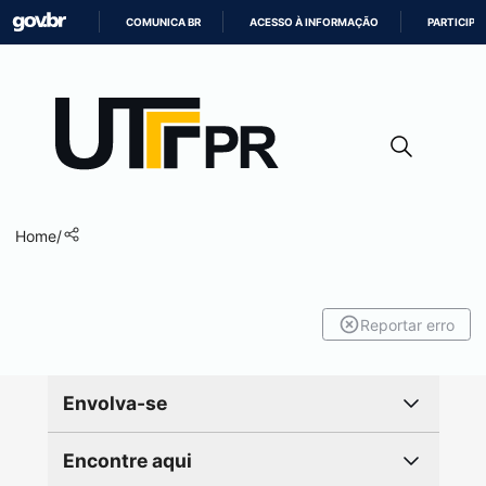
COMUNICA BR
ACESSO À INFORMAÇÃO
PARTICIPE
IR
PARA
O
CONTEÚDO
Home
/
Reportar erro
Envolva-se
Encontre aqui