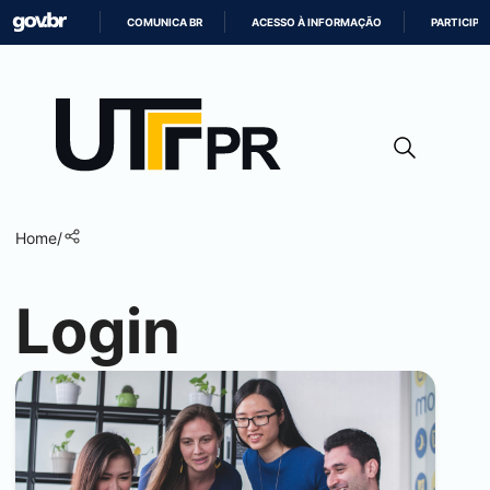
COMUNICA BR
ACESSO À INFORMAÇÃO
PARTICIPE
IR
PARA
O
CONTEÚDO
Home
/
Login