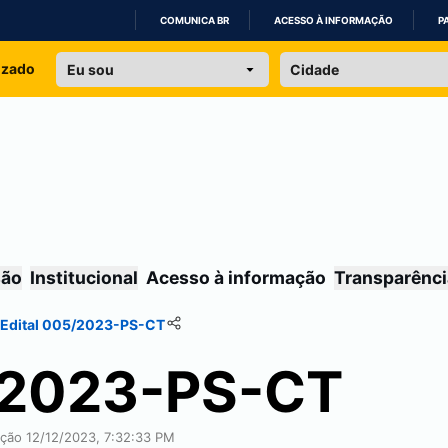
COMUNICA BR
ACESSO À INFORMAÇÃO
P
IR
izado
PARA
O
CONTEÚDO
são
Institucional
Acesso à informação
Transparênci
Edital 005/2023-PS-CT
5/2023-PS-CT
cação 12/12/2023, 7:32:33 PM