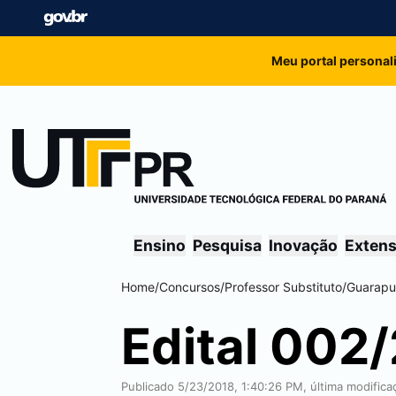
Meu portal personal
Ensino
Pesquisa
Inovação
Exten
Home
/
Concursos
/
Professor Substituto
/
Guarapu
Edital 002
Publicado 5/23/2018, 1:40:26 PM, última modific