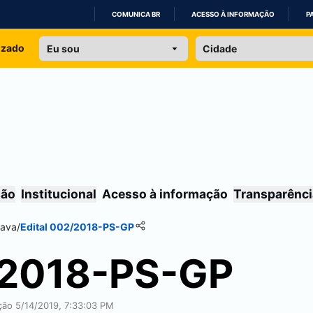
COMUNICA BR
ACESSO À INFORMAÇÃO
P
IR
izado
PARA
O
CONTEÚDO
são
Institucional
Acesso à informação
Transparênci
ava
/
Edital 002/2018-PS-GP
/2018-PS-GP
ação 5/14/2019, 7:33:03 PM