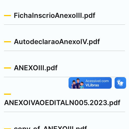
FichaInscrioAnexoIII.pdf
AutodeclaraoAnexoIV.pdf
ANEXOIII.pdf
ANEXOIVAOEDITALN005.2023.pdf
copy_of_ANEXOIII.pdf