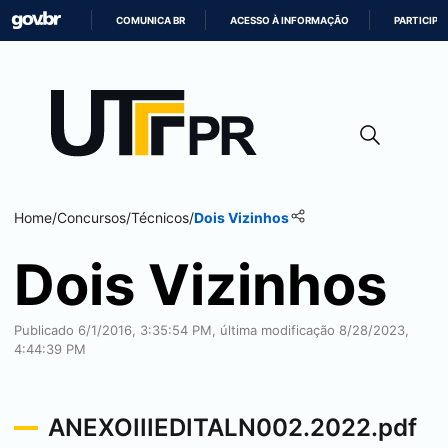
COMUNICA BR
ACESSO À INFORMAÇÃO
PARTICIPE
IR
PARA
O
CONTEÚDO
Home
/
Concursos
/
Técnicos
/
Dois Vizinhos
Dois Vizinhos
Publicado 6/1/2016, 3:35:54 PM, última modificação 8/28/2023,
4:44:39 PM
ANEXOIIIEDITALN002.2022.pdf