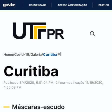
COMUNICA BR
ACESSO À INFORMAÇÃO
PARTICIPE
IR
PARA
O
CONTEÚDO
Home
/
Covid-19
/
Galeria
/
Curitiba
Curitiba
Publicado 5/4/2020, 6:01:04 PM, última modificação 11/19/2020,
4:55:09 PM
Máscaras-escudo