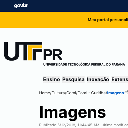
Meu portal personal
Ensino
Pesquisa
Inovação
Exten
Home
/
Cultura
/
Coral
/
Coral -
Curitiba
/
Imagens
Imagens
Publicado 6/12/2018, 11:44:45 AM, última modific