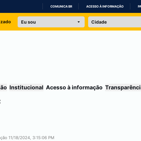
COMUNICA BR
ACESSO À INFORMAÇÃO
P
IR
izado
PARA
O
CONTEÚDO
são
Institucional
Acesso à informação
Transparênci
ação 11/18/2024, 3:15:06 PM