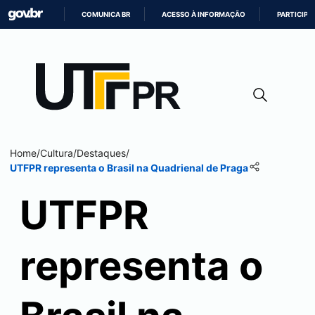
COMUNICA BR
ACESSO À INFORMAÇÃO
PARTICIPE
IR
PARA
O
CONTEÚDO
Home
/
Cultura
/
Destaques
/
UTFPR representa o Brasil na Quadrienal de Praga
UTFPR
representa o