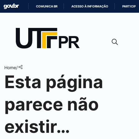
COMUNICA BR
ACESSO À INFORMAÇÃO
PARTICIPE
IR
PARA
O
CONTEÚDO
Home
/
Esta página
parece não
existir…