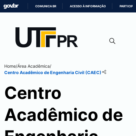
COMUNICA BR
ACESSO À INFORMAÇÃO
PARTICIPE
IR
PARA
O
CONTEÚDO
Home
/
Área Acadêmica
/
Centro Acadêmico de Engenharia Civil (CAEC)
Centro
Acadêmico de