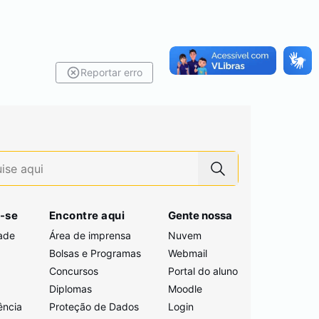
Reportar erro
-se
Encontre aqui
Gente nossa
ade
Área de imprensa
Nuvem
Bolsas e Programas
Webmail
Concursos
Portal do aluno
i
Diplomas
Moodle
ência
Proteção de Dados
Login