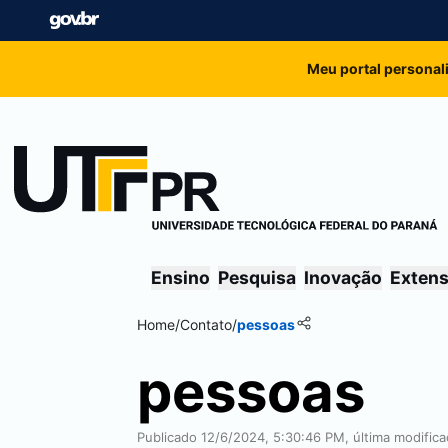
Meu portal personal
Ensino
Pesquisa
Inovação
Exten
Home
/
Contato
/
pessoas
pessoas
Publicado 12/6/2024, 5:30:46 PM, última modific