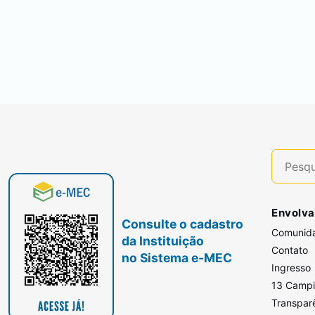
Envolva
Consulte o cadastro
Comunid
da Instituição
Contato
no Sistema e-MEC
Ingresso
13 Camp
Transpar