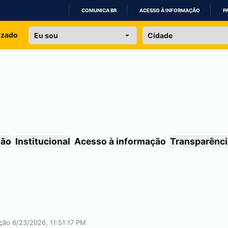
COMUNICA BR
ACESSO À INFORMAÇÃO
P
IR
izado
PARA
O
CONTEÚDO
são
Institucional
Acesso à informação
Transparênci
ação 6/23/2026, 11:51:17 PM