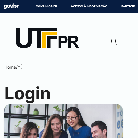
COMUNICA BR
ACESSO À INFORMAÇÃO
PARTICIPE
IR
PARA
O
CONTEÚDO
Home
/
Login