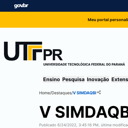
Meu portal personal
Ensino
Pesquisa
Inovação
Exten
Home
/
Destaques
/
V SIMDAQBI
V SIMDAQB
Publicado 6/24/2022, 3:45:16 PM, última modific