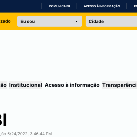
COMUNICA BR
ACESSO À INFORMAÇÃO
P
IR
izado
PARA
O
CONTEÚDO
são
Institucional
Acesso à informação
Transparênci
I
ação 6/24/2022, 3:46:44 PM