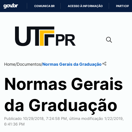
COMUNICA BR
ACESSO À INFORMAÇÃO
PARTICIPE
IR
PARA
O
CONTEÚDO
Home
/
Documentos
/
Normas Gerais da Graduação
Normas Gerais
da Graduação
Publicado 10/29/2018, 7:24:58 PM, última modificação 1/22/2019,
6:41:36 PM