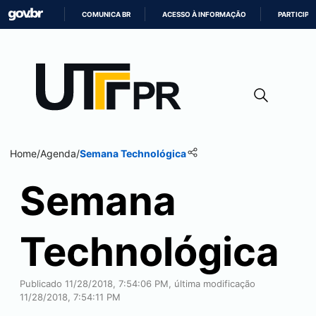
COMUNICA BR
ACESSO À INFORMAÇÃO
PARTICIPE
IR
PARA
O
CONTEÚDO
Home
/
Agenda
/
Semana Technológica
Semana
Technológica
Publicado 11/28/2018, 7:54:06 PM, última modificação
11/28/2018, 7:54:11 PM