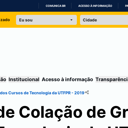
COMUNICA BR
ACESSO À INFORMAÇÃO
P
IR
izado
PARA
O
CONTEÚDO
são
Institucional
Acesso à informação
Transparênci
 dos Cursos de Tecnologia da UTFPR - 2019
de Colação de G