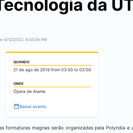
Tecnologia da U
ção 4/12/2022, 6:43:04 PM
QUANDO
21 de ago de 2019
from
03:00
to
03:00
ONDE
Ópera de Arame
Baixar evento
as formaturas magnas serão organizadas pela Polyndia e 