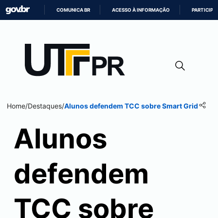
COMUNICA BR
ACESSO À INFORMAÇÃO
PARTICIPE
IR
PARA
O
CONTEÚDO
Home
/
Destaques
/
Alunos defendem TCC sobre Smart Grid
Alunos
defendem
TCC sobre