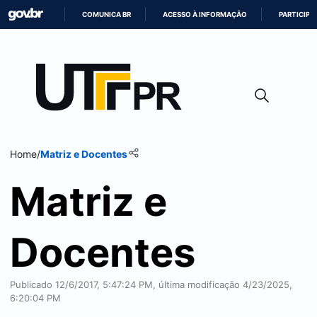
COMUNICA BR
ACESSO À INFORMAÇÃO
PARTICIPE
IR
PARA
O
CONTEÚDO
Home
/
Matriz e Docentes
Matriz e
Docentes
Publicado 12/6/2017, 5:47:24 PM, última modificação 4/23/2025,
6:20:04 PM