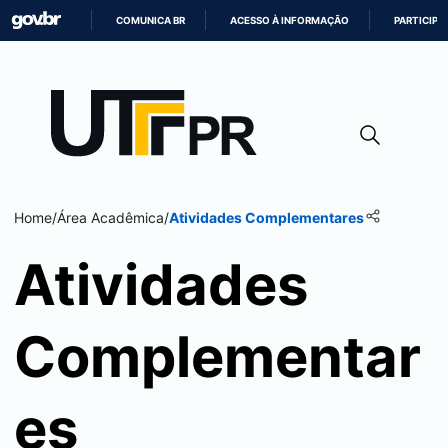
COMUNICA BR
ACESSO À INFORMAÇÃO
PARTICIPE
IR
PARA
O
CONTEÚDO
Home
/
Área Acadêmica
/
Atividades Complementares
Atividades
Complementar
es